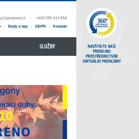
ny@gorgony.cz
+420 585 413 954
e
|
Rady a tipy
|
GDPR
|
Kontakt
SLUŽBY