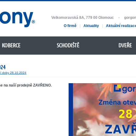
Velkomoravská 8A, 779 00 Olomouc
gorgo
O firmě
|
Aktuality
|
Aktuální realizac
KOBERCE
SCHODIŠTĚ
DVEŘE
024
cí doby 28.10.2024
me na naší prodejně ZAVŘENO.