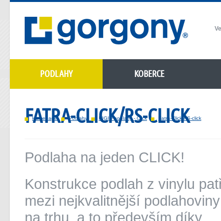
Ve
PODLAHY
KOBERCE
FATRA-CLICK/RS-CLICK
Homepage
Podlahy
RIGID podlahy - Click
Fatra-Click/RS-click
Podlaha na jeden CLICK!
Konstrukce podlah z vinylu pat
mezi nejkvalitnější podlahoviny
na trhu, a to především díky