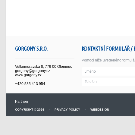
GORGONY S.R.O.
KONTAKTNÍ FORMULÁŘ / 
Pomocí níže uvedeného formuláře
Velkomoravská 8, 779 00 Olomouc
gorgony@gorgony.cz
www.gorgony.cz
+420 585 413 954
Partneři
COPYRIGHT © 2026
PRIVACY POLICY
WEBDESIGN