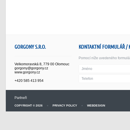
GORGONY S.R.O.
KONTAKTNÍ FORMULÁŘ / 
Pomocí níže uvedeného formuláře
Velkomoravská 8, 779 00 Olomouc
gorgony@gorgony.cz
www.gorgony.cz
+420 585 413 954
Partneři
COPYRIGHT © 2026
PRIVACY POLICY
WEBDESIGN