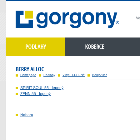
Ve
PODLAHY
KOBERCE
BERRY ALLOC
Homepage
Podlahy
Vinyl - LEPENÝ
Berry Alloc
SPIRIT SOUL 55 - lepený
ZENN 55 - lepený
Nahoru